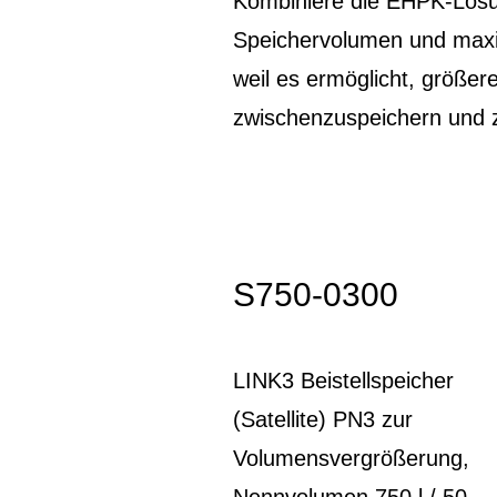
Kombiniere die EHPK-Lösu
Speichervolumen und maxim
weil es ermöglicht, größ
zwischenzuspeichern und z
S750-0300
LINK3 Beistellspeicher
(Satellite) PN3 zur
Volumensvergrößerung,
Nennvolumen 750 l / 50