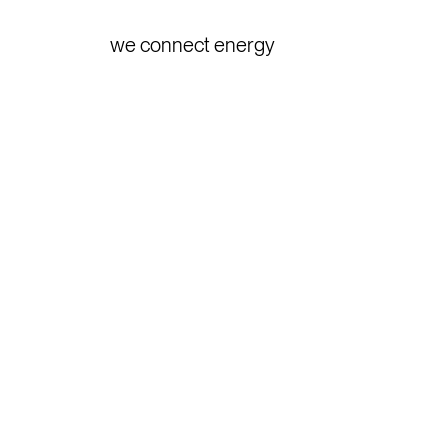
we connect energy
ower-to-He