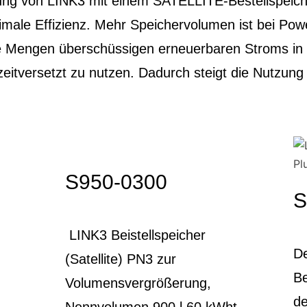
ng von LINK3 mit einem SATELLITE-Bestellspeich
ale Effizienz. Mehr Speichervolumen ist bei Pow
ere Mengen überschüssigen erneuerbaren Stroms 
eitversetzt zu nutzen. Dadurch steigt die Nutzung
S950-0300
S
LINK3 Beistellspeicher
D
(Satellite) PN3 zur
Be
Volumensvergrößerung,
de
Nennvolumen 900 l 60 kWht,