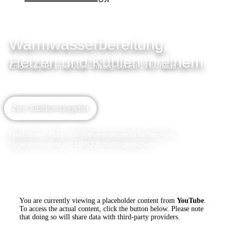
Warmwasserbereitung,
Heizen und Kühlen in einem
Entdecke jetzt unser Jubiläumsangebot mit 15 % Rabatt
Zum Jubiläumsangebot
Heizkosten-, Platz- und Wartungsersparnis bei höchster
Hygienesicherheit mit LINK3 Schichtenspeichern.
You are currently viewing a placeholder content from
YouTube
.
To access the actual content, click the button below. Please note
that doing so will share data with third-party providers.