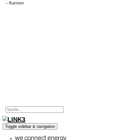
–
Karriere
Partner
Referenzen
Downloads
Medien
Datanorm
Presse
FAQs
Kontakt
Toggle sidebar & navigation
we connect energy