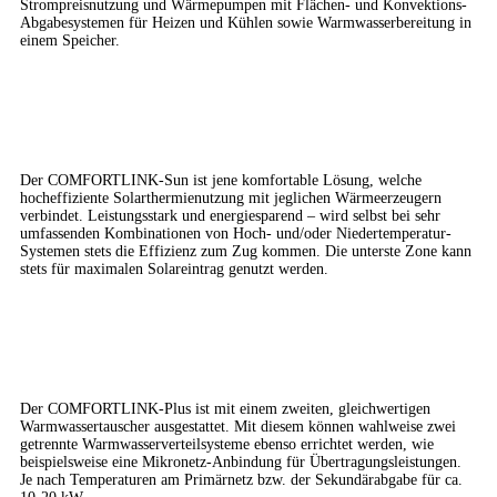
Strompreisnutzung und Wärmepumpen mit Flächen- und Konvektions-
Abgabesystemen für Heizen und Kühlen sowie Warmwasserbereitung in
einem Speicher.
COMFORTLINK-Sun
Der COMFORTLINK-Sun ist jene komfortable Lösung, welche
hocheffiziente Solarthermienutzung mit jeglichen Wärmeerzeugern
verbindet. Leistungsstark und energiesparend – wird selbst bei sehr
umfassenden Kombinationen von Hoch- und/oder Niedertemperatur-
Systemen stets die Effizienz zum Zug kommen. Die unterste Zone kann
stets für maximalen Solareintrag genutzt werden.
COMFORTLINK-Plus
Der COMFORTLINK-Plus ist mit einem zweiten, gleichwertigen
Warmwassertauscher ausgestattet. Mit diesem können wahlweise zwei
getrennte Warmwasserverteilsysteme ebenso errichtet werden, wie
beispielsweise eine Mikronetz-Anbindung für Übertragungsleistungen.
Je nach Temperaturen am Primärnetz bzw. der Sekundärabgabe für ca.