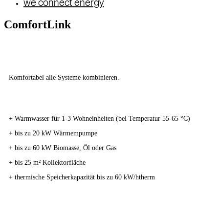
we connect energy
&
navigation
ComfortLink
COMFORTLINK
Komfortabel alle Systeme kombinieren.
+ Warmwasser für 1-3 Wohneinheiten (bei Temperatur 55-65 °C)
+ bis zu 20 kW Wärmempumpe
+ bis zu 60 kW Biomasse, Öl oder Gas
+ bis 25 m² Kollektorfläche
+ thermische Speicherkapazität bis zu 60 kW/htherm