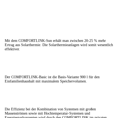
Vorteile
Solarthermie clever nutzen
Mit dem COMFORTLINK-Sun erhält man zwischen 20-25 % mehr
Ertrag aus Solarthermie. Die Solarthermieanlagen wird somit wesentlich
effektiver.
COMFORTLINK-Basic
Der COMFORTLINK-Basic ist die Basis-Variante 900 l für den
Einfamilienhaushalt mit maximalem Speichervolumen.
Effizienz
Die Effizienz bei der Kombination von Systemen mit großen
Massenströmen sowie mit Hochtemperatur-Systemen und
Energiesparkonzepten wird durch den COMFORTLINK im privaten