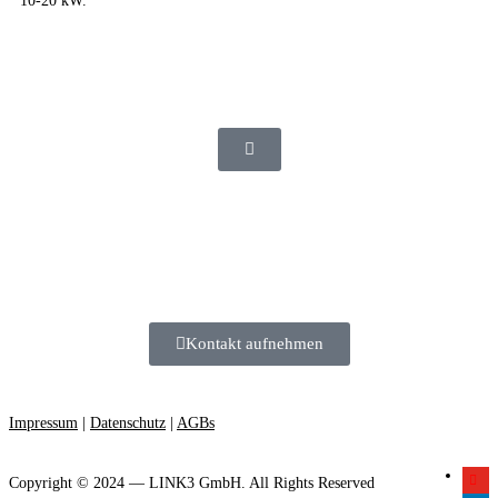
10-20 kW.
Downloads
LINK3 Schichtenspeicher
COMFORTLINK (pdf)
We connect energy
Kontakt aufnehmen
Impressum
|
Datenschutz
|
AGBs
Copyright © 2024 — LINK3 GmbH. All Rights Reserved